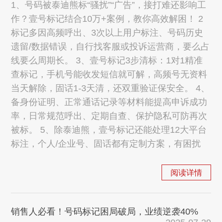
1、号码被泰迪熊标“骚扰”“广告”，接打难还影响工
作？壹号标记结合10万+案例，教你高效解困！ 2
标记多因高频呼出、3次以上用户标注、号码历史
遗留/数据错误，自行找客服或投诉运营商，要么占
线要么周期长。 3、壹号标记3步清标：1对1精准
查标记，手机号能收发短信就可解，高频号无资料
当天解除，固话1-3天清，还双重验证保安全。 4、
备身份证明、正常通话记录等材料能提高申诉成功
率，日常规范呼出、定期自查、保护隐私可防再次
被标。 5、除泰迪熊，壹号标记还能处理12大平台
标注，个人/企业号、固话都有定制方案，有困扰
阅读详情
销售人必看！号码标记困局破局，业绩逆袭40%