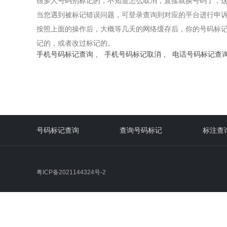
很多人号码别标记的，不知道怎么取消，直接就换号码了，
当您遇到被标记错误问题，可登录查询到对应的平台进行申
按照上面的操作后，大概等几天的网络缓存后，你的号码标
记的，或者改过标记的。
手机号码标记查询
、
手机号码标记取消
、
电话号码标记查
号码标记查询
查询号码标记
标注查
粤ICP备2021144324号-2