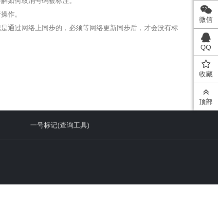
讲解如何取消号码被标注。
行操作。
微信
记是通过网络上同步的，必须等网络更新同步后，才会没有标
QQ
收藏
顶部
一号标记(查询工具)