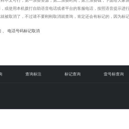
这样不太可行，第一浪费资源，第二浪费时间，第三浪费钱，下面给大家
诉，或使用本机拨打自助语音电话或者平台的客服电话，按照语音提示进
记就被取消了，不过请不要刚刚取消就查询，肯定还会有标记的，因为标
询
、
电话号码标记取消
询
查询标注
标记查询
壹号标查询